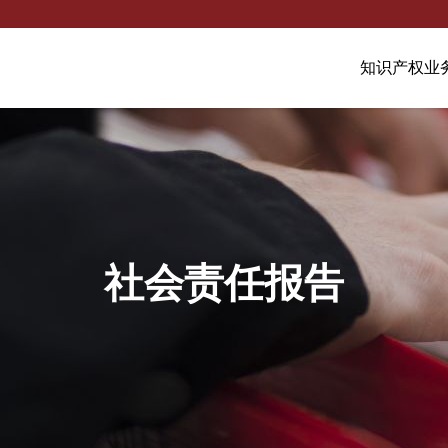
知识产权
业
社会责任报告