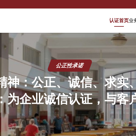
认证首页
业
公正性承诺
精神：公正、诚信、求实
：为企业诚信认证，与客