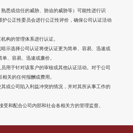
、熟悉或信任的威胁、胁迫的威胁等）可能性进行识
维护公正性委员会进行公正性评价，确保公司认证活动
证机构的管理体系进行认证。
或暗示选择公司认证将使认证更为简单、容易、迅速或
简单、容易、迅速或廉价。
人员用于针对该客户的审核或其他认证活动。对于公司
目相关的任何报酬或费用。
使其或公司陷入利益冲突的情况，并对其所从事工作的
，接受和配合公司内部和社会各相关方的管理监督。