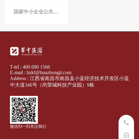
国家中小企业公共服
务示范平台
T-tel : 400 690 1566
E-mail : hzkf@huazhongjt.com
Address : 江西省南昌市南昌县小蓝经济技术开发区小蓝
中大道346号（尚荣城科技产业园）9栋
微信扫一扫关注我们