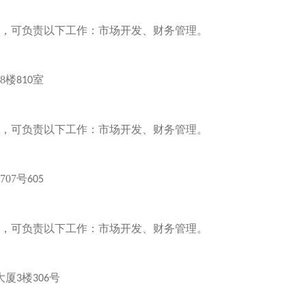
，可负责以下工作：市场开发、财务管理。
8
楼
室
810
，可负责以下工作：市场开发、财务管理。
707
号
605
，可负责以下工作：市场开发、财务管理。
大厦
楼
号
3
306