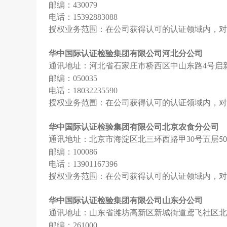
邮编：
430079
电话：
15392883088
授权业务范围：在公司获得认可的认证领域内，对
华中国际认证检验集团有限公司河北分公司
通讯地址：河北省石家庄市桥西区中山东路
4
号启
邮编：
050035
电话：
18032235590
授权业务范围：在公司获得认可的认证领域内，对
华中国际认证检验集团有限公司北京农食分公司
通讯地址：北京市海淀区北三环西路甲
30
号五层
50
邮编：
100086
电话：
13901167396
授权业务范围：在公司获得认可的认证领域内，对
华中国际认证检验集团有限公司山东分公司
通讯地址：山东省潍坊高新区新城街道鸢飞社区北
邮编：
261000