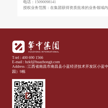
电话：
15090098141
授权业务范围：在集团获得资质批准的业务领域内
T-tel : 400 690 1566
E-mail : hzkf@huazhongjt.com
Address : 江西省南昌市南昌县小蓝经济技术开发区小
园）9栋