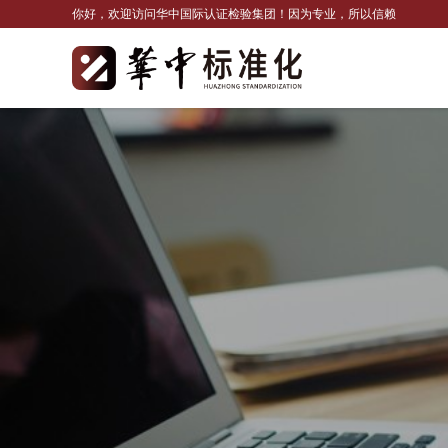
你好，欢迎访问华中国际认证检验集团！因为专业，所以信赖