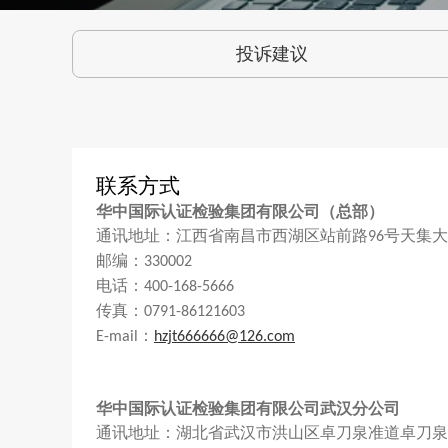
投诉建议
联系方式
华中国际认证检验集团有限公司（总部）
通讯地址：江西省南昌市西湖区站前路
号天集大
96
邮编：
330002
电话：
400-168-5666
传真：
0791-86121603
：
E-mail
hzjt666666@126.com
华中国际认证检验集团有限公司武汉分公司
通讯地址：湖北省武汉市洪山区卓刀泉准道卓刀泉